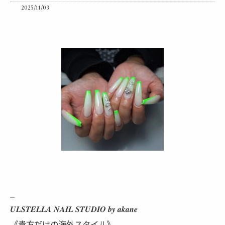
2025/11/03
_
𝑼𝑳𝑺𝑻𝑬𝑳𝑳𝑨 𝑵𝑨𝑰𝑳 𝑺𝑻𝑼𝑫𝑰𝑶 𝒃𝒚 𝒂𝒌𝒂𝒏𝒆
《貴方だけの海外スタイル》