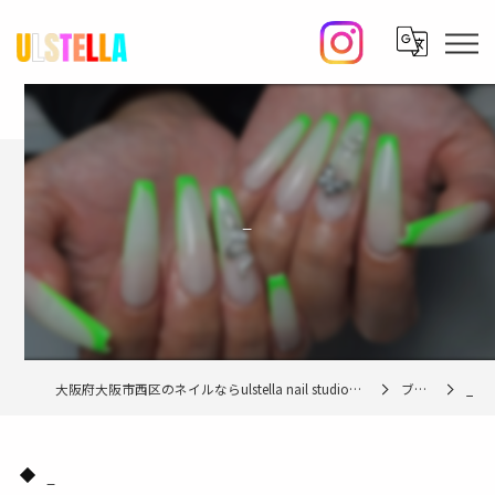
_
大阪府大阪市西区のネイルならulstella nail studio【ウルステラ】
ブログ
_
_