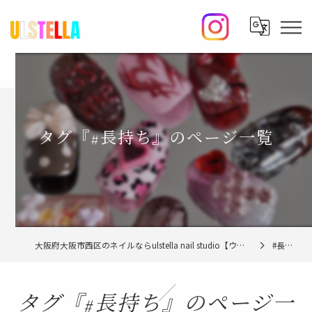
タグ『#長持ち』のページ一覧
大阪府大阪市西区のネイルならulstella nail studio【ウルステラ】
#長持ち
タグ『#長持ち』のページ一