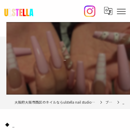
_
大阪府大阪市西区のネイルならulstella nail studio【ウルステラ】
ブログ
_
_