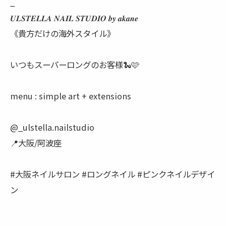
_
𝑼𝑳𝑺𝑻𝑬𝑳𝑳𝑨 𝑵𝑨𝑰𝑳 𝑺𝑻𝑼𝑫𝑰𝑶 𝒃𝒚 𝒂𝒌𝒂𝒏𝒆
《貴方だけの海外スタイル》
いつもスーパーロングのお客様🐍🩷
menu : simple art + extensions
@_ulstella.nailstudio
📍大阪/阿波座
#大阪ネイルサロン #ロングネイル #ピンクネイルデザイ
ン