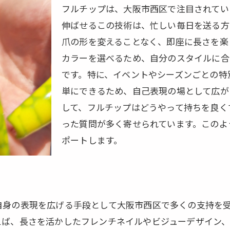
フルチップは、大阪市西区で注目されてい
フルチップとの組み合わせで生まれる新しい魅力
伸ばせるこの技術は、忙しい毎日を送る方
長さだしのプロフェッショナルが提案する最新トレンド
爪の形を変えることなく、即座に長さを楽
いあなたに最適！フルチップで手軽に楽しむ大阪市西区の
カラーを選べるため、自分のスタイルに合
時間をかけずに美しいネイルを手に入れる方法
です。特に、イベントやシーズンごとの特
単にできるため、自己表現の場として広が
フルチップがもたらす時短効果
して、フルチップはどうやって持ちを良く
大阪市西区の忙しい女性におすすめのネイルサロン
った質問が多く寄せられています。このよ
フルチップで叶えるトレンドデザイン
ポートします。
手軽さが人気のフルチップについて
自宅で楽しめるフルチップの秘訣
市西区フルチップで叶える理想のネイルデザイン
理想のデザインを実現するフルチップの選び方
自身の表現を広げる手段として大阪市西区で多くの支持を
フルチップで作る最新のネイルスタイル
えば、長さを活かしたフレンチネイルやビジューデザイン