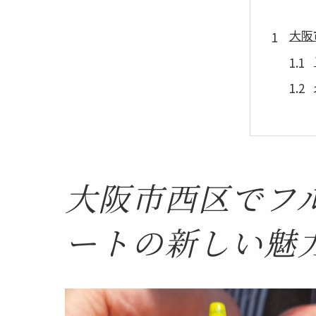
大阪
大阪市西区でフ
長さ
ートの新しい魅