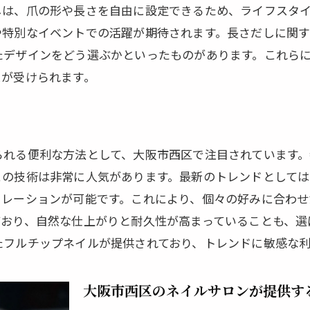
しは、爪の形や長さを自由に設定できるため、ライフスタ
プロが教えるフルチップの効果的な利用法
や特別なイベントでの活躍が期待されます。長さだしに関
ネイルデザインに革命を起こすフルチップ
たデザインをどう選ぶかといったものがあります。これら
大阪市西区でフルチップを試す価値とは
スが受けられます。
個性を際立たせるフルチップのデザインアイデア
だしで差をつける！大阪市西区のおすすめネイルサロン
プロが選ぶ大阪市西区の長さだしサロン
られる便利な方法として、大阪市西区で注目されています
長さだしで注目のデザインを提案するサロン
この技術は非常に人気があります。最新のトレンドとして
サロンでの長さだしの流れとポイント
コレーションが可能です。これにより、個々の好みに合わ
大阪市西区の隠れ家ネイルサロン紹介
ており、自然な仕上がりと耐久性が高まっていることも、選
長さだしの技術が優れたサロンの見つけ方
たフルチップネイルが提供されており、トレンドに敏感な利
口コミで話題の大阪市西区のネイルサロン
チップと長さだしの組み合わせで大阪市西区でモダンな指
大阪市西区のネイルサロンが提供す