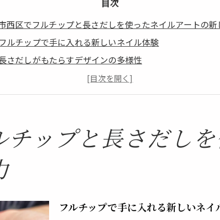
目次
市西区でフルチップと長さだしを使ったネイルアートの新
フルチップで手に入れる新しいネイル体験
長さだしがもたらすデザインの多様性
最新トレンドのフルチップネイルとは
大阪市西区のネイルサロンが提供する特別なサービス
フルチップと長さだしのメンテナンス方法
季節に応じたフルチップデザインの選び方
ルチップと長さだしを
だしで個性を引き出す！大阪市西区での最新トレンド紹介
力
あなたらしさを表現する長さだしテクニック
大阪市西区で人気のデザインとその秘密
長さだしが可能にする個性的なスタイル
フルチップで手に入れる新しいネイ
ネイルアートで際立つ個性の作り方