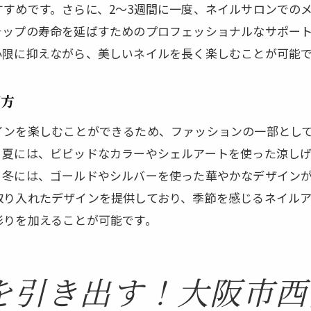
すめです。さらに、2〜3週間に一度、ネイルサロンでの
だしの技術で大阪市西区のネイルアートがさらに進化
チップの寿命を延ばすためのプロフェッショナルなサポー
ネイルアートの進化を支える長さだし技術
小限に抑えながら、美しいネイルを長く楽しむことが可能
大阪市西区で進化を遂げる長さだし
長さだしによる新しいデザインの可能性
び方
技術が進化することで生まれる新トレンド
インを楽しむことができるため、ファッションの一部とし
サロンでの長さだしの最新技術を体験
。夏には、ビビッドなカラーやシェルアートを使った涼し
進化するネイルアートの未来をつくる長さだし
、冬には、ゴールドやシルバーを使った華やかなデザイン
取り入れたデザインを提供しており、季節を感じるネイルア
彩りを加えることが可能です。
を引き出す！大阪市西