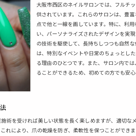
モダンなデザインが人気の理由
大阪市西区のネイルサロンでは、フルチッ
フルチップと長さだしの相乗効果
供されています。これらのサロンは、豊富
ネイルアートで表現するモダンスタイル
点で他と一線を画しています。特に、利用
大阪市西区で定番化するモダンデザインの秘密
い、パーソナライズされたデザインを実現
の技術を駆使して、長持ちしつつも自然な
サロンで提案される最新モダンデザイン
は、特別なイベントや日常のちょっとした
フルチップと長さだしで作るスタイリッシュな指先
る理由のひとつです。また、サロン内では
市西区で話題のフルチップネイルデザインをチェック
ることができるため、初めての方でも安心
旬のフルチップデザインをいち早く取り入れる
話題のデザインを楽しむためのポイント
大阪市西区のネイルトレンドをリードするフルチップ
方法
最新デザインを取り入れたフルチップの紹介
度施術を受ければ美しい状態を長く楽しめますが、適切な
フルチップで楽しむ季節感のあるデザイン
。これにより、爪の乾燥を防ぎ、柔軟性を保つことができま
大阪市西区でのフルチップの注目ポイント