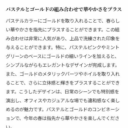
ザイン集
パステルとゴールドの組み合わせで華やかさをプラス
春の訪れを感じるカラーとデザイン
パステルカラーにゴールドを取り入れることで、春らし
シーズンを彩るネイルアート集
い華やかさを指先にプラスすることができます。この組
季節感あふれるネイルデザインの特徴
み合わせは非常に人気があり、上品で洗練された印象を
与えることができます。特に、パステルピンクやミント
指先から感じる春の風景
グリーンのベースにゴールドの細いラインを加えると、
話題のスプリングネイルデザインを紹介
シンプルながらもエレガントなデザインが完成します。
自然をテーマにしたネイルアート
また、ゴールドのメタリックパーツやホイルを取り入れ
ることで、さらに立体感と輝きをプラスすることができ
ます。こうしたデザインは、日常のシーンでも特別感を
演出し、オフィスやカジュアルな場でも違和感なく楽し
めるのが魅力です。パステルとゴールドのコンビネーシ
ョンで、今年の春は指先から華やかさを楽しんでくださ
い。