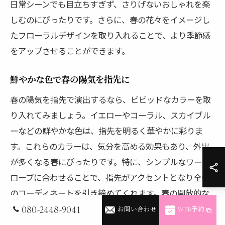
日常シーンでも目立ちすぎず、さりげないおしゃれを楽
しむのにぴったりです。さらに、春の花々をイメージし
たフローラルデザインを取り入れることで、より季節感
をアップさせることができます。
鮮やかな色で春の陽気を指先に
春の陽気を指先で演出するなら、ビビッドなカラーを取
り入れてみましょう。イエローやコーラル、スカイブル
ーなどの鮮やかな色は、指先を明るく華やかに彩りま
す。これらのカラーは、気分を高める効果もあり、外出
が多くなる春にぴったりです。特に、シンプルなワード
ローブに合わせることで、指先がアクセントとなり全体
のコーディネートを引き締めてくれます。春の開放的な
雰囲気をネイルで楽しんでみてください。
080-2448-9041
お問い合わせ
WEB予約