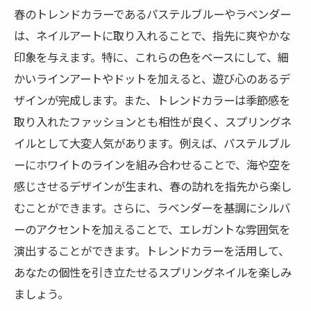
春のトレンドカラーであるパステルブルーやラベンダー
アクセントカラーの選び方と使い方
は、ネイルアートに取り入れることで、指先に爽やかな
ニュアンスネイルでおしゃれ感を演出
印象を与えます。特に、これらの色をベースにして、細
ワンポイントで差をつけるテクニック
かいラインアートやドットを加えると、遊び心のあるデ
季節に応じたアクセントの取り入れ方
ザインが完成します。また、トレンドカラーは季節感を
ネイルケアで持続力アップ！美しいスプリング
取り入れたファッションとも相性が良く、スプリングネ
ネイルを保つコツ
イルとして大変人気があります。例えば、パステルブル
自宅でできる簡単ネイルケア方法
ーにホワイトのラインを組み合わせることで、海や空を
プロもおすすめのネイルケアアイテム
感じさせるデザインが生まれ、春の訪れを指先から楽し
むことができます。さらに、ラベンダーを基調にシルバ
ネイルが持つ秘訣は日々のケアにあり
ーのアクセントを加えることで、エレガントな雰囲気を
長持ちするネイルのためのポイント
演出することができます。トレンドカラーを活用して、
健康的な爪を育てるための方法
あなたの個性を引き立たせるスプリングネイルを楽しみ
日常生活で気をつけたいネイルケア
ましょう。
季節を感じる！おすすめのスプリングネイルデ