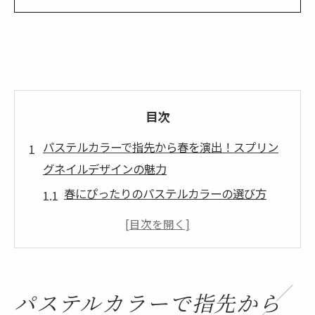
目次
パステルカラーで指先から春を演出！スプリン
グネイルデザインの魅力
春にぴったりのパステルカラーの選び方
パステルネイルで優しい雰囲気を演出する
コツ
トレンドカラーを取り入れたネイルアート
パステルとゴールドの組み合わせで華やか
パステルカラーで指先から
さをプラス