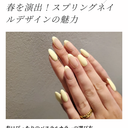
春を演出！スプリングネイ
パステルカラーのネイルで気分を明るく
ルデザインの魅力
季節に合わせたパステルネイルのアレンジ
方法
花柄ネイルで春らしさをプラス！最新デザイン
のご紹介
花柄ネイルのデザインアイデア集
フラワーモチーフで指先に春を
初心者でも簡単にできる花柄ネイル
季節に合わせた花柄の選び方
パステルフラワーネイルで柔らかい印象に
花柄とクリスタルの組み合わせで豪華に
仕事でも学校でも楽しめる！シーン別スプリン
グネイルの選び方