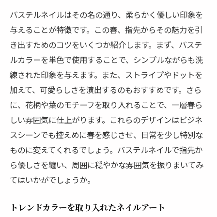
ネイルアートの新たな可能性を探る
パステルネイルはその名の通り、柔らかく優しい印象を
与えることが特徴です。この春、指先からその魅力を引
パステルからビビッドへ！カラーバリエーショ
き出すためのコツをいくつか紹介します。まず、パステ
ンで春を満喫
ルカラーを単色で使用することで、シンプルながらも洗
パステルからビビッドへ色の変化を楽しむ
練された印象を与えます。また、ストライプやドットを
ビビッドカラーで指先にアクセントを
加えて、可愛らしさを演出するのもおすすめです。さら
シーズンごとのおすすめカラーパレット
に、花柄や葉のモチーフを取り入れることで、一層春ら
鮮やかな色で春の陽気を指先に
しい雰囲気に仕上がります。これらのデザインはビジネ
混ぜ合わせて楽しむカラーコーディネート
スシーンでも控えめに春を感じさせ、日常を少し特別な
大胆な色使いで印象を変えるテクニック
ものに変えてくれるでしょう。パステルネイルで指先か
個性を引き立てる！アクセントネイルの取り入
ら優しさを纏い、周囲に穏やかな雰囲気を振りまいてみ
れ方
てはいかがでしょうか。
アクセントネイルで個性的な指先に
トレンドカラーを取り入れたネイルアート
ラメやストーンで華やかさをプラス