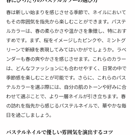
春にぴったりのパステルカラーの選び方
オフィスに最適なスプリングネイル
春は新しい始まりを感じさせる季節で、ネイルにおいて
学校でも目立ちすぎないデザイン選び
もその雰囲気を指先から楽しむことができます。パステ
シンプルだけどおしゃれなネイルアイデア
ルカラーは、春の柔らかさや温かさを象徴し、特におす
忙しい朝にぴったりな時短ネイル
すめです。まず、桜をイメージしたピンクや、ミントグ
リーンで新緑を表現してみてはいかがでしょうか。ラベ
シーン別カラー選びのポイント
ンダーも春の爽やかさを感じさせます。これらのカラー
イベントに合わせたネイルの工夫
は、どんなファッションにも合わせやすく、日常の中で
トレンドを掴む！今季のスプリングネイルキー
季節感を楽しむことが可能です。さらに、これらのパス
ワード
テルカラーを選ぶ際には、自分の肌のトーンや好みに合
2024年春のネイルトレンドを先取り
わせて選ぶことで、より一層ネイルが引き立ちます。春
話題のネイルデザインテクニック
の訪れを指先から感じるパステルネイルで、華やかな毎
季節感を感じさせる新しいパターン
日を過ごしましょう。
注目の色合いとその組み合わせ
キーワードを知ってトレンドを活かす
パステルネイルで優しい雰囲気を演出するコツ