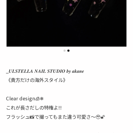
_𝑼𝑳𝑺𝑻𝑬𝑳𝑳𝑨 𝑵𝑨𝑰𝑳 𝑺𝑻𝑼𝑫𝑰𝑶 𝒃𝒚 𝒂𝒌𝒂𝒏𝒆
《貴方だけの海外スタイル》
Clear design🧊❄
これが長さだしの特権よ!!
フラッシュ📸で撮ってもまた違う可愛さ～🥹🌠