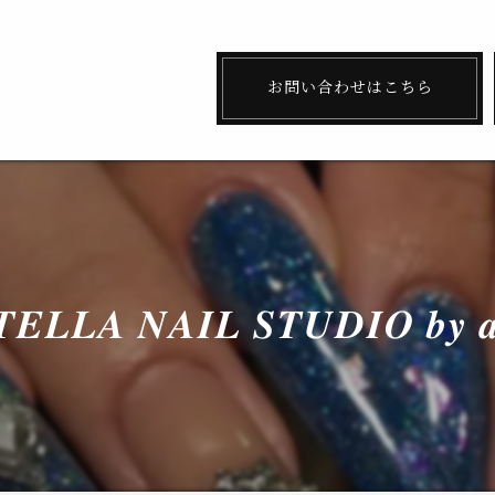
お問い合わせはこちら
𝑬𝑳𝑳𝑨 𝑵𝑨𝑰𝑳 𝑺𝑻𝑼𝑫𝑰𝑶 𝒃𝒚 𝒂