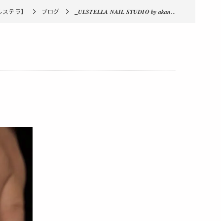
【ウルステラ】
ブログ
_𝑼𝑳𝑺𝑻𝑬𝑳𝑳𝑨 𝑵𝑨𝑰𝑳 𝑺𝑻𝑼𝑫𝑰𝑶 𝒃𝒚 𝒂𝒌𝒂𝒏...