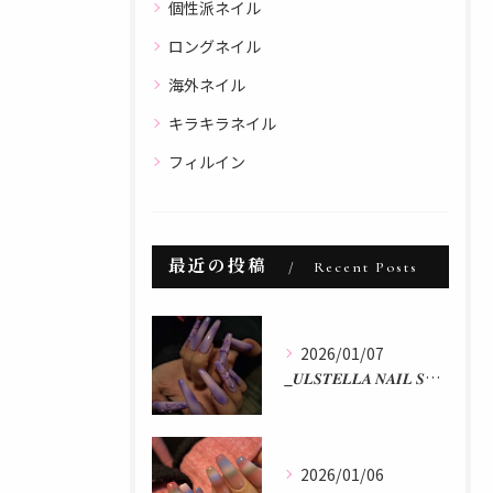
個性派ネイル
ロングネイル
海外ネイル
キラキラネイル
フィルイン
最近の投稿
Recent Posts
2026/01/07
_𝑼𝑳𝑺𝑻𝑬𝑳𝑳𝑨 𝑵𝑨𝑰𝑳 𝑺𝑻𝑼𝑫𝑰𝑶 𝒃𝒚 𝒂𝒌𝒂𝒏...
2026/01/06