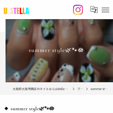
summer style🌿🐾🪷
大阪府大阪市西区のネイルならulstella nail studio【ウルステラ】
ブログ
summer style🌿🐾🪷
summer style🌿🐾🪷