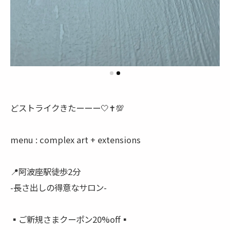
どストライクきたーーー🤍✝️💯
menu : complex art + extensions
📍阿波座駅徒歩2分
-長さ出しの得意なサロン-
▪️ご新規さまクーポン20%off▪️