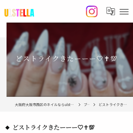
どストライクきたーーー🤍✝️💯
大阪府大阪市西区のネイルならulstella nail studio【ウルステラ】
ブログ
どストライクきたーーー🤍✝️💯
どストライクきたーーー🤍✝️💯